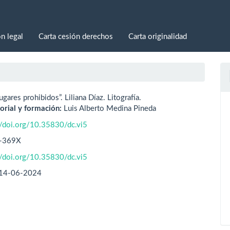
n legal
Carta cesión derechos
Carta originalidad
ugares prohibidos”. Liliana Díaz. Litografía.
orial y formación:
Luis Alberto Medina Pineda
//doi.org/10.35830/dc.vi5
-369X
//doi.org/10.35830/dc.vi5
14-06-2024