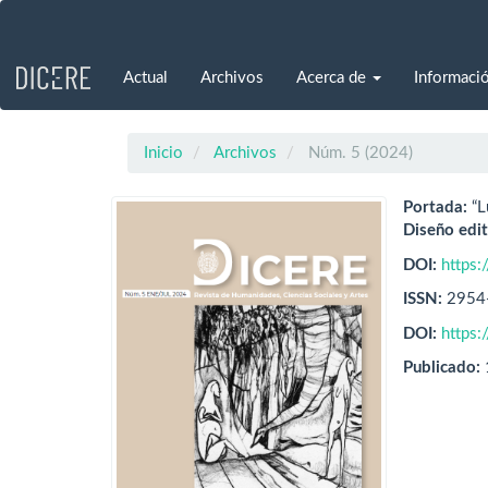
Navegación
principal
Contenido
Actual
Archivos
Acerca de
Informació
principal
Barra
lateral
Inicio
Archivos
Núm. 5 (2024)
Portada:
“L
Diseño edit
DOI:
https:
ISSN:
2954
DOI:
https:
Publicado: