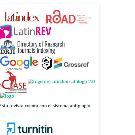
Esta
revista
está
indizada
en:
Esta revista cuenta con el sistema antiplagio