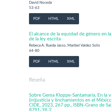
David Noceda
53-63
PDF
HTML
XML
El alcance de la equidad de género en la
de la ley escrita
Rebeca A. Rueda Jasso, Maribel Valdez Solis
64-80
PDF
HTML
XML
Reseña
Sobre Gema Kloppe-Santamaría, En la vo
(in)justicia y linchamientos en el Méxi
CIDE, 2023, 267 pp., ISBN-Grano de S
8791-39-2