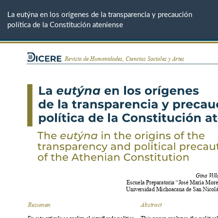
Volver
a
La eutýna en los orígenes de la transparencia y precaución
los
política de la Constitución ateniense
detalles
del
artículo