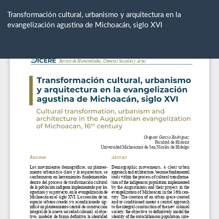
Volver
a
Transformación cultural, urbanismo y arquitectura en la
los
evangelización agustina de Michoacán, siglo XVI
detalles
del
De
De
artículo
P