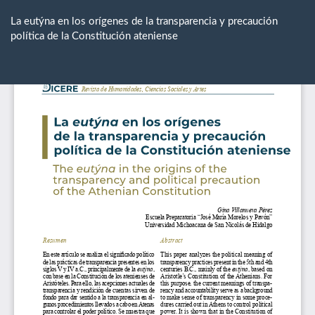
Volver
a
La eutýna en los orígenes de la transparencia y precaución
los
política de la Constitución ateniense
detalles
del
De
De
artículo
P