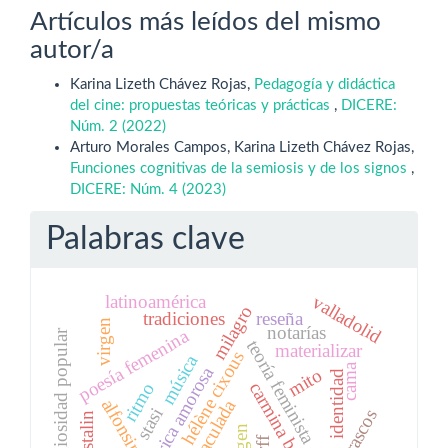
Artículos más leídos del mismo
autor/a
Karina Lizeth Chávez Rojas,
Pedagogía y didáctica
del cine: propuestas teóricas y prácticas
,
DICERE:
Núm. 2 (2022)
Arturo Morales Campos, Karina Lizeth Chávez Rojas,
Funciones cognitivas de la semiosis y de los signos
,
DICERE: Núm. 4 (2023)
Palabras clave
valladolid
latinoamérica
milagro
tradiciones
reseña
virgen
notarías
poesía femenina
religiosidad popular
teoría feminista
materializar
hélène cixous
música
cama
lírica amorosa
mito
identidad
carmina burana
ritmo
inmaculada
stasi
tarascos
stalin