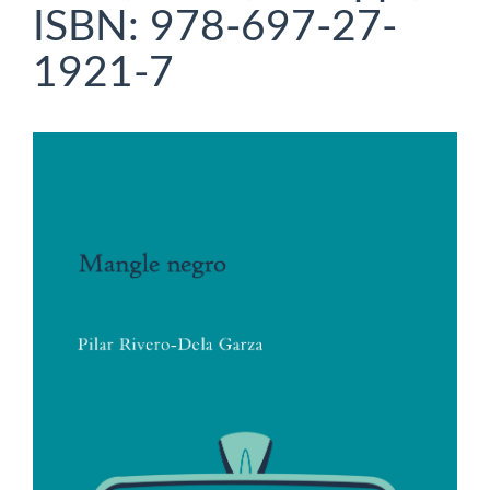
ISBN: 978-697-27-
1921-7
Barra
lateral
del
artículo