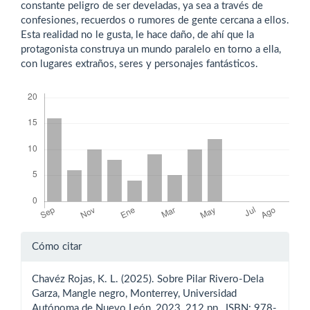
constante peligro de ser develadas, ya sea a través de
confesiones, recuerdos o rumores de gente cercana a ellos.
Esta realidad no le gusta, le hace daño, de ahí que la
protagonista construya un mundo paralelo en torno a ella,
con lugares extraños, seres y personajes fantásticos.
Descargas
Detalles
Cómo citar
del
Chavéz Rojas, K. L. (2025). Sobre Pilar Rivero-Dela
artículo
Garza, Mangle negro, Monterrey, Universidad
Autónoma de Nuevo León, 2023, 212 pp., ISBN: 978-