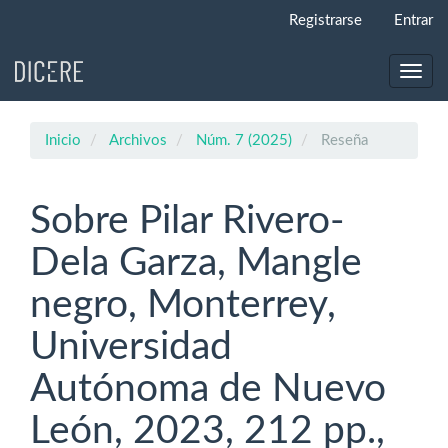
Navegación
Registrarse
Entrar
principal
Contenido
principal
Toggl
Barra
navig
lateral
Inicio
Archivos
Núm. 7 (2025)
Reseña
Sobre Pilar Rivero-
Dela Garza, Mangle
negro, Monterrey,
Universidad
Autónoma de Nuevo
León, 2023, 212 pp.,