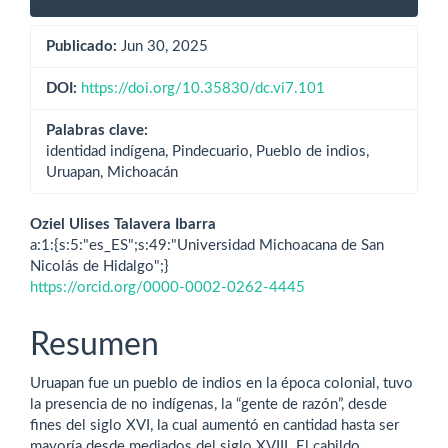
Publicado:
Jun 30, 2025
DOI:
https://doi.org/10.35830/dc.vi7.101
Palabras clave:
identidad indígena, Pindecuario, Pueblo de indios,
Uruapan, Michoacán
Contenido
Oziel Ulises Talavera Ibarra
a:1:{s:5:"es_ES";s:49:"Universidad Michoacana de San
principal
Nicolás de Hidalgo";}
https://orcid.org/0000-0002-0262-4445
del
artículo
Resumen
Uruapan fue un pueblo de indios en la época colonial, tuvo
la presencia de no indígenas, la “gente de razón”, desde
fines del siglo XVI, la cual aumentó en cantidad hasta ser
mayoría desde mediados del siglo XVIII. El cabildo