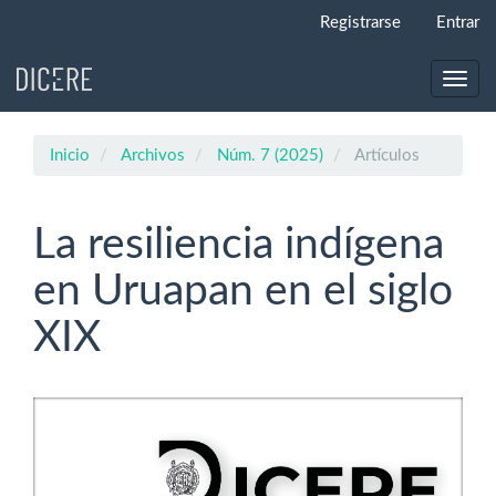
Navegación
Registrarse
Entrar
principal
Contenido
principal
Toggl
Barra
navig
lateral
Inicio
Archivos
Núm. 7 (2025)
Artículos
La resiliencia indígena
en Uruapan en el siglo
XIX
Barra
lateral
del