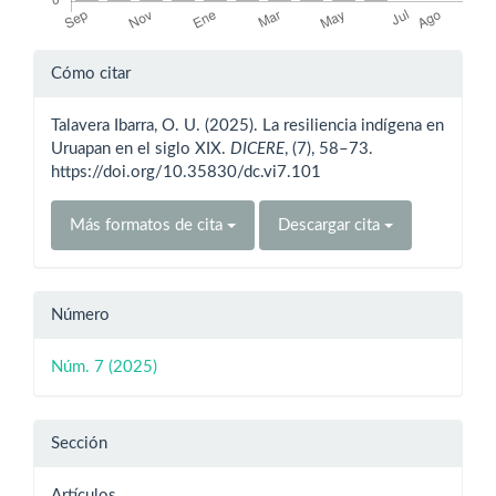
Detalles
Cómo citar
del
Talavera Ibarra, O. U. (2025). La resiliencia indígena en
artículo
Uruapan en el siglo XIX.
DICERE
, (7), 58–73.
https://doi.org/10.35830/dc.vi7.101
Más formatos de cita
Descargar cita
Número
Núm. 7 (2025)
Sección
Artículos