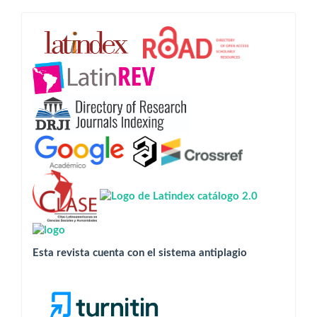
Esta
revista
está
indizada
en:
Esta revista cuenta con el sistema antiplagio